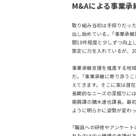
M&Aによる事業承
取り組み当初は手探りだっ
出し始めている。「事業承継
間10件程度と少しずつ向上
策定に力を入れているが、2
事業承継支援を推進する地
だ。「事業承継に寄り添う
えてきます。そこに実は潜
長期的なニーズの深掘りに
振興課の鏑木達也課長。最
ように明らかに姿勢が変わ
「職員への研修やアンケー
れたのは中小機構の支援が