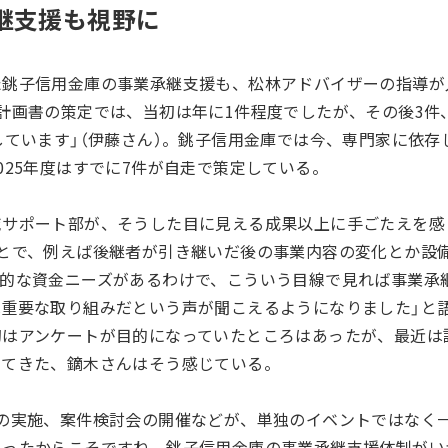
継支援も視野に
た銚子信用金庫の事業承継支援も、松林アドバイザーの指導が
計画書の策定では、当初は年に1件程度でしたが、その後3件
しています」（伊藤さん）。銚子信用金庫では今、専門家に依
025年度はすでに7件が自走で策定している。
域サポート部が、そうした目に見える成果以上に手ごたえを感
ことで、例えば後継者が引き継いだ後の事業内容の変化とか設
在的な資金ニーズがあるわけで、こういう目線で見れば事業承
は重要な取り組みだという声が聞こえるようになりました」と
初はアンケートが目的になっていたところはあったが、最近は
ってきた、鏑木さんはそう感じている。
トの実施、案件検討会の開催などが、単独のイベントではなく
あったからこそですね。銚子信用金庫の事業承継支援体制がい