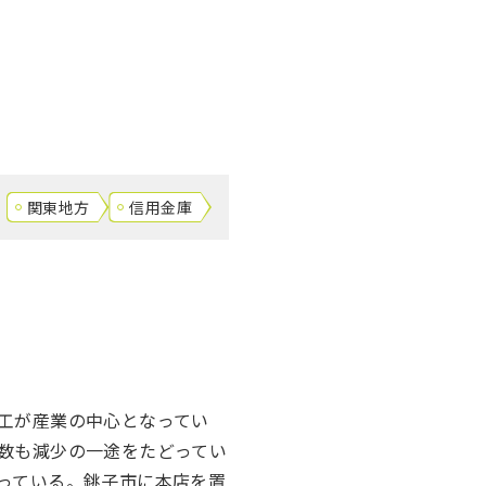
関東地方
信用金庫
工が産業の中心となってい
数も減少の一途をたどってい
っている。銚子市に本店を置