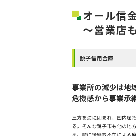
オール信
～営業店
銚子信用金庫
事業所の減少は地
危機感から事業承
三方を海に囲まれ、国内屈
る。そんな銚子市も他の地
る。特に後継者不在による