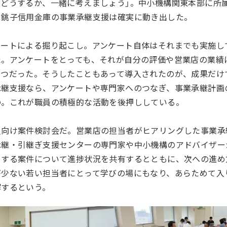
をどうするか、一緒に考えましょう」。中小機構関東本部に所
、銚子信用金庫の事業承継支援は確実に動き出した。
ケートによる掘り起こし。アンケート自体はそれまでも実施し
た。アンケートをとっても、それが自分の評価や営業店の業績
とつだった。そうしたこともあって導入されたのが、成果だけ
承継支援なら、アンケートや専門家へのつなぎ、事業承継計画
の。これが職員の積極的な活動を後押ししている。
員向け案件検討会だ。営業店の担当者がヒアリングした事業承
承継・引継ぎ支援センターの専門家や中小機構のアドバイザー
当する案件について進捗状況を共有するとともに、次への進め
が少ない若い担当者にとって学びの場にもなり、あらためて入
解するという。