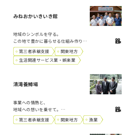
みねおかいきいき館
地域のシンボルを守る。
この地で豊かに暮らせる仕組み作りを
目指して。
第三者承継支援
関東地方
生活関連サービス業・娯楽業
清滝養鱒場
事業への情熱と、
地域への想いを乗せて。
名産のマスを、引き継ぐ。
第三者承継支援
関東地方
漁業