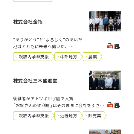
株式会社金指
“ありがとう”と“よろしく”のあいだ —
地域とともに未来へ繋いだ、
親族内承継と支援の記録
親族内承継支援
中部地方
農業
株式会社三木盛進堂
後継者がアトツギ甲子園で入賞
「お客さんの便利屋」はそのままに会社を引き継
ぐ
親族内承継支援
近畿地方
卸売業