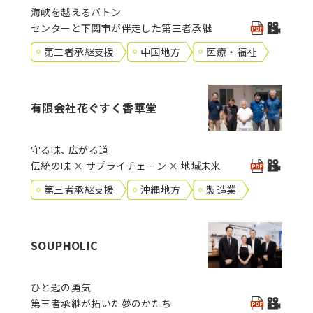
海峡を越えるバトン
センターと下関市が伴走した第三者承継
第三者承継支援
中国地方
医療・福祉
有限会社花ぐすく香華堂
守る味､ 広がる道
伝統の味 × サプライチェーン × 地域未来
第三者承継支援
沖縄地方
製造業
SOUPHOLIC
ひと匙の勇気
第三者承継が拓いた夢のかたち