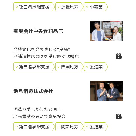
第三者承継支援
近畿地方
小売業
有限会社中央食料品店
発酵文化を発展させる“良縁”
老舗漬物店の味を受け継ぐ味噌店
第三者承継支援
四国地方
製造業
池島酒造株式会社
酒造り愛した似た者同士
地元貢献の思いで意気投合
第三者承継支援
関東地方
製造業