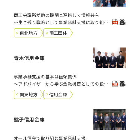
商工会議所が他の機関と連携して情報共有
～生き残り戦略として事業承継支援に取り組む
～
東北地方
商工団体
青木信用金庫
事業承継支援の基本は信頼関係
～アドバイザーから学ぶ金融機関としての役割
～
関東地方
信用金庫
銚子信用金庫
オール信金で取り組む事業承継支援