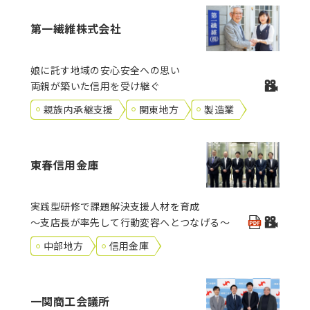
第一繊維株式会社
娘に託す地域の安心安全への思い
両親が築いた信用を受け継ぐ
親族内承継支援
関東地方
製造業
東春信用金庫
実践型研修で課題解決支援人材を育成
～支店長が率先して行動変容へとつなげる～
中部地方
信用金庫
一関商工会議所