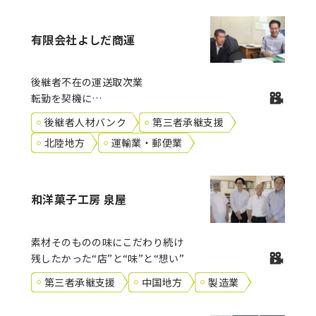
有限会社よしだ商運
後継者不在の運送取次業
転勤を契機に
後継者人材バンクに登録した
後継者人材バンク
第三者承継支援
若手起業家への事業引継ぎを実現
北陸地方
運輸業・郵便業
和洋菓子工房 泉屋
素材そのものの味にこだわり続け
残したかった“店”と“味”と“想い”
第三者承継支援
中国地方
製造業