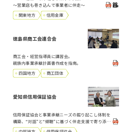
～営業店も巻き込んで事業者に伴走～
関東地方
信用金庫
徳島県商工会連合会
商工会・経営指導員に講習会。
親族内事業承継計画書作成を指南。
四国地方
商工団体
愛知県信用保証協会
信用保証協会と事業承継ニーズの掘り起こし体制を
構築、“対話”と“傾聴”に基づく伴走支援で寄り添
う。
中部地方
信用保証協会