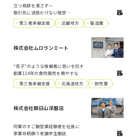
立つ鳥跡を濁さず—
取引先に迷惑かけない理想の
事業譲渡を実現
第三者承継支援
近畿地方
製造業
株式会社ムロランミート
“息子”のような後継者に思いを託す
創業114年の食肉販売を絶やすな
第三者承継支援
北海道地方
卸売業
株式会社朝日山洋服店
同業のすご腕営業経験者を社長に
家業存続願う老舗学生服店