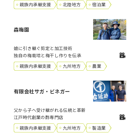
親族内承継支援
北陸地方
宿泊業
森梅園
娘に引き継ぐ剪定と加工技術
独自の梅栽培と梅干し作りを伝承
親族内承継支援
九州地方
農業
有限会社サガ・ビネガー
父から子へ受け継がれる伝統と革新
江戸時代創業の酢専門店
親族内承継支援
九州地方
製造業