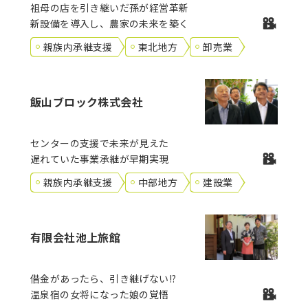
祖母の店を引き継いだ孫が経営革新
新設備を導入し、農家の未来を築く
親族内承継支援
東北地方
卸売業
飯山ブロック株式会社
センターの支援で未来が見えた
遅れていた事業承継が早期実現
親族内承継支援
中部地方
建設業
有限会社池上旅館
借金があったら、引き継げない!?
温泉宿の女将になった娘の覚悟