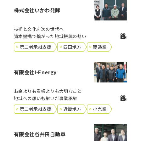
株式会社いかわ発酵
技術と文化を次の世代へ
資本提携で繋がった地域振興の想い
第三者承継支援
四国地方
製造業
有限会社I-Energy
お金よりも看板よりも大切なこと
地域への想いも継いだ事業承継
第三者承継支援
近畿地方
小売業
有限会社谷井田自動車