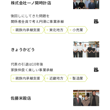
株式会社一ノ関時計店
後回しにしてきた問題を
関係者全員で考え円滑に事業承継
親族内承継支援
東北地方
小売業
きょうかどう
代表の引退は10年後
家族仲良く楽しい事業承継
親族内承継支援
近畿地方
製造業
佐藤米穀店